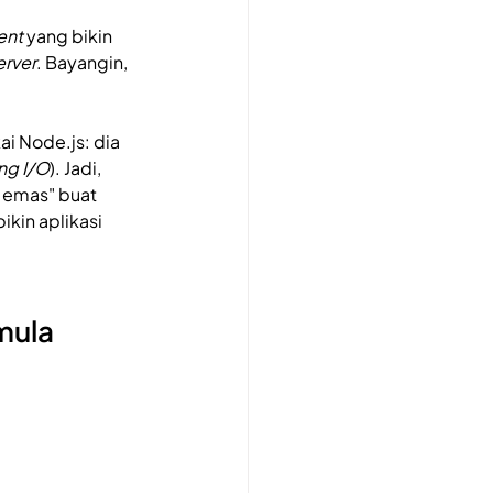
ent
 yang bikin 
erver
. Bayangin, 
ai Node.js: dia 
ng I/O
). Jadi, 
t emas" buat 
kin aplikasi 
mula