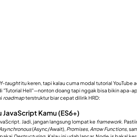
lf-taught
 itu keren, tapi kalau cuma modal tutorial YouTube 
 "Tutorial Hell"—nonton doang tapi nggak bisa bikin apa-ap
i 
roadmap
 terstruktur biar cepat dilirik HRD:
u JavaScript Kamu (ES6+)
vaScript. Jadi, jangan langsung lompat ke 
framework
. Past
Asynchronous
 (Async/Await), 
Promises
, 
Arrow Functions
, sa
pakai 
Destructuring
. Kalau ini udah lancar, Node.js bakal ker