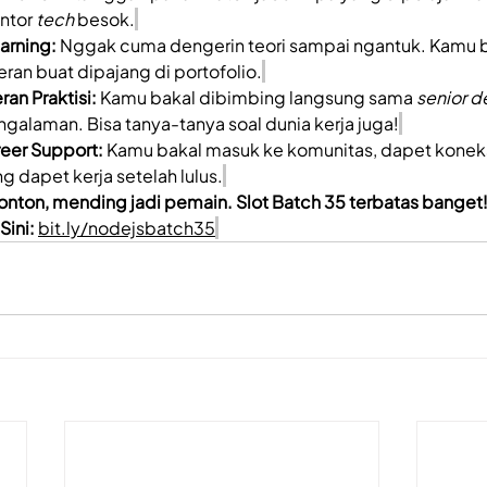
ntor 
tech
 besok.
arning:
 Nggak cuma dengerin teori sampai ngantuk. Kamu b
eran buat dipajang di portofolio.
an Praktisi:
 Kamu bakal dibimbing langsung sama 
senior d
alaman. Bisa tanya-tanya soal dunia kerja juga!
eer Support:
 Kamu bakal masuk ke komunitas, dapet koneks
g dapet kerja setelah lulus.
nton, mending jadi pemain. Slot Batch 35 terbatas banget
Sini:
bit.ly/nodejsbatch35