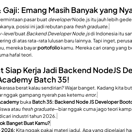
 & Gaji: Emang Masih Banyak yang Nya
Permintaan pasar buat 
developer
 Node.js itu jauh lebih ged
anya, posisi ini jadi rebutan para 
fresh graduate
.
y-level
 buat 
Backend Developer Node.js
 di Indonesia itu sa
ring di atas rata-rata lulusan baru lainnya. Tapi inget, peru
mu, mereka bayar 
portofolio
 kamu. Mereka cari orang yang b
ma hafal teori.
 Siap Kerja Jadi Backend NodeJS De
 Academy Batch 35!
s kerasa berat kalau sendirian? Wajar banget. Kadang kita bu
iar nggak gampang nyerah pas ketemu 
error
.
Academy
 buka 
Batch 35: Backend Node JS Developer Boo
swa atau 
fresh graduate
—biar nggak cuma jago teori kampu
icari industri tahun 2026.
ok Banget Buat Kamu?
e 2026:
 Kita nggak pakai materi jadul. Apa yang dipelajari hari 