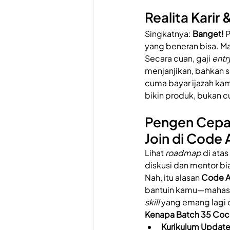
Realita Karir
Singkatnya: 
Banget!
 
yang beneran bisa. Mak
Secara cuan, gaji 
entr
menjanjikan, bahkan se
cuma bayar ijazah ka
bikin produk, bukan cu
Pengen Cepat
Join di Code
Lihat 
roadmap
 di ata
diskusi dan mentor b
Nah, itu alasan 
Code 
bantuin kamu—mahasi
skill
 yang emang lagi d
Kenapa Batch 35 Coc
Kurikulum Updat