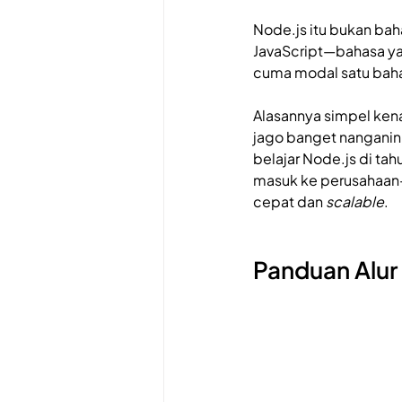
Node.js itu bukan baha
JavaScript—bahasa yan
cuma modal satu bahas
Alasannya simpel ken
jago banget nanganin 
belajar Node.js di ta
masuk ke perusahaan-p
cepat dan 
scalable
.
Panduan Alur 