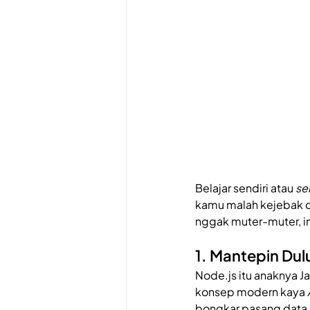
Belajar sendiri atau 
se
kamu malah kejebak di
nggak muter-muter, in
1. Mantepin Dul
Node.js itu anaknya Ja
konsep modern kaya 
bongkar pasang data 