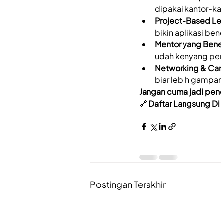
dipakai kantor-ka
Project-Based Le
bikin aplikasi ben
Mentor yang Bener
udah kenyang peng
Networking & Car
biar lebih gampan
Jangan cuma jadi peno
🔗 
Daftar Langsung Di 
Postingan Terakhir