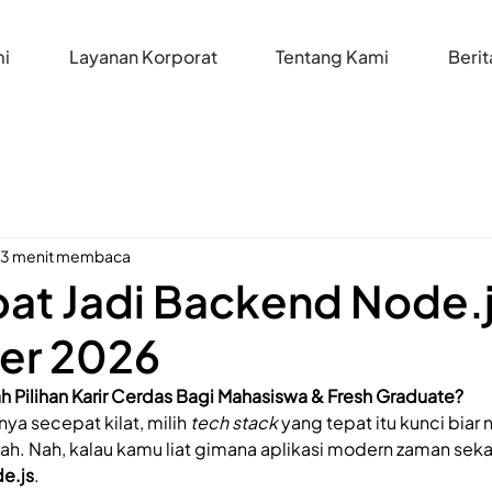
i
Layanan Korporat
Tentang Kami
Berit
3 menit membaca
pat Jadi Backend Node.
er 2026
 Pilihan Karir Cerdas Bagi Mahasiswa & Fresh Graduate?
ya secepat kilat, milih 
tech stack
 yang tepat itu kunci biar
h. Nah, kalau kamu liat gimana aplikasi modern zaman seka
e.js
.