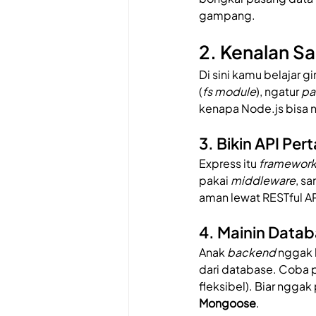
gampang.
2. Kenalan S
Di sini kamu belajar g
(
fs module
), ngatur 
pa
kenapa Node.js bisa 
3. Bikin API Per
Express itu 
framewor
pakai 
middleware
, s
aman lewat RESTful AP
4. Mainin Data
Anak 
backend
 nggak 
dari database. Coba pe
fleksibel). Biar nggak 
Mongoose
.