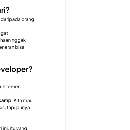
ri?
e daripada orang 
ngat 
sahaan nggak 
eneran bisa 
veloper? 
tuh temen 
tcamp
. Kita mau 
s, tapi punya 
ini, itu yang 