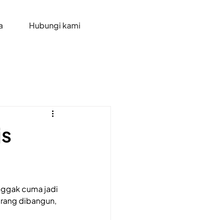
a
Hubungi kami
js
 nggak cuma jadi 
rang dibangun, 