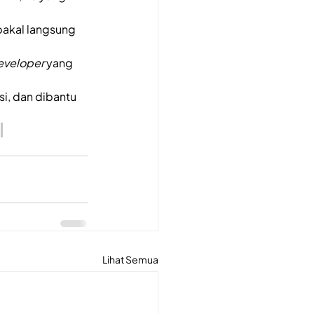
akal langsung 
eveloper
 yang 
i, dan dibantu 
!
Lihat Semua