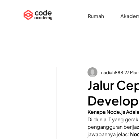
Rumah
Akadem
nadiah888
27 Mar
Jalur Ce
Develop
Kenapa Node.js Adalah
Di dunia IT yang gerakn
pengangguran berijaza
jawabannya jelas: 
Nod