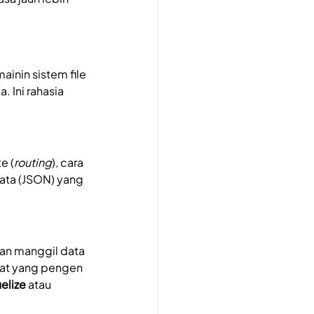
inin sistem file 
ja. Ini rahasia 
e (
routing
), cara 
data (JSON) yang 
an manggil data 
uat yang pengen 
elize
 atau 