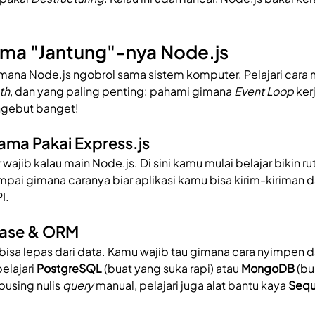
ama "Jantung"-nya Node.js
imana Node.js ngobrol sama sistem komputer. Pelajari cara ma
th
, dan yang paling penting: pahami gimana 
Event Loop
 ker
ngebut banget!
tama Pakai Express.js
k
 wajib kalau main Node.js. Di sini kamu mulai belajar bikin rut
ampai gimana caranya biar aplikasi kamu bisa kirim-kiriman 
I.
base & ORM
bisa lepas dari data. Kamu wajib tau gimana cara nyimpen d
lajari 
PostgreSQL
 (buat yang suka rapi) atau 
MongoDB
 (b
pusing nulis 
query
 manual, pelajari juga alat bantu kaya 
Sequ