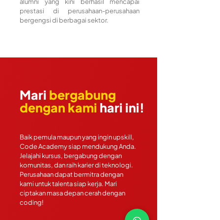
alumni yang kini berhasil mencapai
prestasi di perusahaan-perusahaan
bergengsi di berbagai sektor.
Mari
bergabung
dengan kami
hari ini!
Baik pemula maupun yang ingin upskill,
Code Academy siap mendukung Anda.
Jelajahi kursus, bergabung dengan
komunitas, dan raih karier di teknologi.
Perusahaan dapat bermitra dengan
kami untuk talenta siap kerja. Mari
ciptakan masa depan cerah dengan
coding!