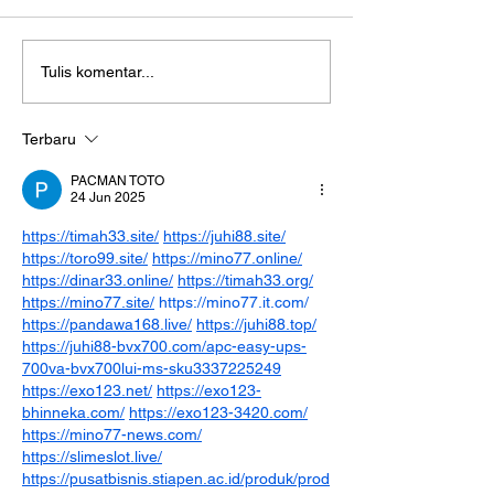
Bootcamp IT Terbaik
Docker vs Kube
Tulis komentar...
dengan Kebutuhan Riil
Perbedaan dan
Industri
Kerjanya
Terbaru
PACMAN TOTO
24 Jun 2025
https://timah33.site/
https://juhi88.site/
https://toro99.site/
https://mino77.online/
https://dinar33.online/
https://timah33.org/
https://mino77.site/
https://mino77.it.com/
https://pandawa168.live/
https://juhi88.top/
https://juhi88-bvx700.com/apc-easy-ups-
700va-bvx700lui-ms-sku3337225249
https://exo123.net/
https://exo123-
bhinneka.com/
https://exo123-3420.com/
https://mino77-news.com/
https://slimeslot.live/
https://pusatbisnis.stiapen.ac.id/produk/prod