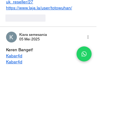
uk_reseller/27
https://www.laja.la/user/totowuhan/
Suka
Balas
Kiara semesania
05 Mei 2025
Keren Banget!
Kabar4d
Kabar4d
Kabar4d
Suka
Balas
Eimi Fukada
23 Apr 2025
ZodiakSlot adalah sebuah platform 
permainan slot online yang 
menggabungkan tema astrologi dengan 
hiburan digital modern, menawarkan 
pengalaman bermain yang unik dan penuh 