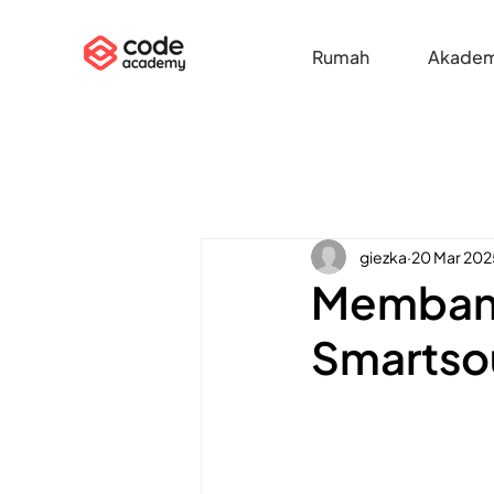
Rumah
Akadem
giezka
20 Mar 202
Membang
Smartso