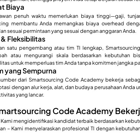
at Biaya
wan penuh waktu memerlukan biaya tinggi—gaji, tunjan
urcing membantu Anda memangkas biaya overhead deng
 dan sesuai permintaan yang sesuai dengan anggaran Anda.
 & Fleksibilitas
n satu pengembang atau tim TI lengkap, Smartsourcin
h atau mengurangi skala berdasarkan kebutuhan bisn
litas untuk memperluas tim Anda tanpa komitmen jangka p
Tim yang Sempurna
rsumber dari Smartsourcing Code Academy bekerja sebaga
ptasi dengan alur kerja, alat, dan budaya perusahaan Anda 
ivitas yang lancar.
martsourcing Code Academy Beker
 Kami mengidentifikasi kandidat terbaik berdasarkan kebu
n – Kami menyelaraskan profesional TI dengan kebutuhan 