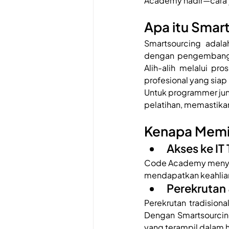
Academy hadir—cara y
Apa itu Smar
Smartsourcing adala
dengan pengembang y
Alih-alih melalui p
profesional yang sia
Untuk programmer jun
pelatihan, memastika
Kenapa Memi
Akses ke IT 
Code Academy menyed
mendapatkan keahlian
Perekrutan
Perekrutan tradisio
Dengan Smartsourcing
yang terampil dalam h