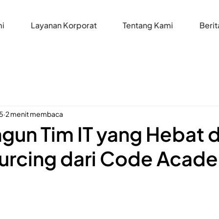
i
Layanan Korporat
Tentang Kami
Berit
5
2 menit membaca
un Tim IT yang Hebat 
urcing dari Code Acad