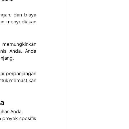
gan, dan biaya 
an menyediakan 
g memungkinkan 
is Anda. Anda 
anjang.
i perpanjangan 
untuk memastikan 
ja
tuhan Anda.
proyek spesifik 