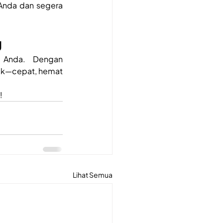
 Anda dan segera 
g
 Anda. Dengan 
ik—cepat, hemat 
!
Lihat Semua