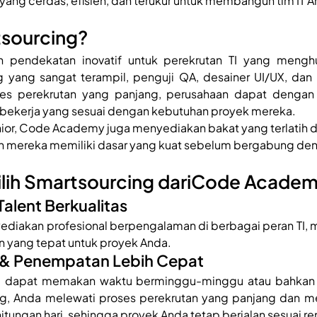
ang cerdas, efisien, dan terukur untuk membangun tim IT A
tsourcing?
h pendekatan inovatif untuk perekrutan TI yang menghu
ang sangat terampil, penguji QA, desainer UI/UX, dan m
roses perekrutan yang panjang, perusahaan dapat dengan
p bekerja yang sesuai dengan kebutuhan proyek mereka.
ior, Code Academy juga menyediakan bakat yang terlatih d
n mereka memiliki dasar yang kuat sebelum bergabung den
lih Smartsourcing dariCode Acade
Talent Berkualitas
iakan profesional berpengalaman di berbagai peran TI, 
 yang tepat untuk proyek Anda.
 & Penempatan Lebih Cepat
nal dapat memakan waktu berminggu-minggu atau bahkan b
, Anda melewati proses perekrutan yang panjang dan mere
itungan hari, sehingga proyek Anda tetap berjalan sesuai r