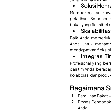
Solusi Hem
Mempekerjakan karya
pelatihan. Smartso
bakat yang fleksibel
Skalabilitas
Baik Anda memerluka
Anda untuk menamba
mendapatkan fleksibi
Integrasi 
Profesional yang be
dari tim Anda, berada
kolaborasi dan produkt
Bagaimana S
Pemilihan Bakat –
Proses Pencocoka
Anda.