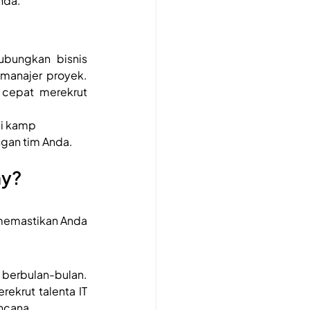
nda.
bungkan bisnis 
anajer proyek. 
 cepat merekrut 
i kamp 
gan tim Anda.
my?
memastikan Anda 
erbulan-bulan. 
krut talenta IT 
encana.