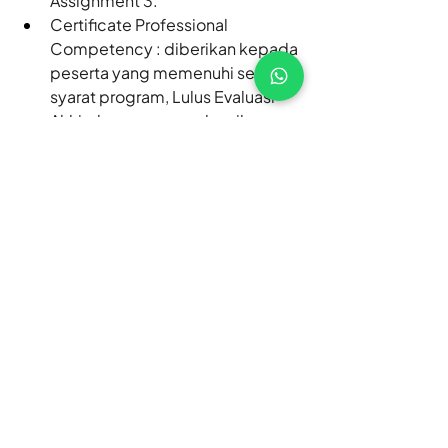
Assignment 3.
Certificate Professional 
Competency : diberikan kepada 
peserta yang memenuhi seluruh 
syarat program, Lulus Evaluasi 
Akhir dengan menyelesaikan 
Final Project.
Daftarkan Diri Anda di Batch 
#36
 Sekarang! 
Program akselerasi ini akan resmi 
dimulai pada 
26 Juli 2026
. 
CodeAcademy memberikan 
penawaran 
terbatas
 berupa 
potongan harga khusus (
Best Offer
) 
hingga 30% dari harga normal 
Rp.4.025.000 menjadi hanya 
Rp 
2.755.000
 (incl. PPN)
Jangan lewatkan kesempatan 