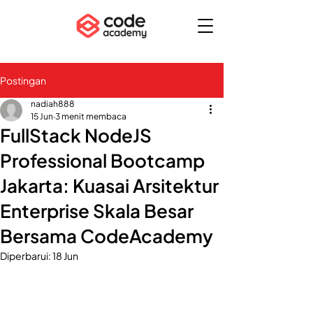
Postingan
nadiah888
15 Jun
3 menit membaca
FullStack NodeJS
Professional Bootcamp
Jakarta: Kuasai Arsitektur
Enterprise Skala Besar
Bersama CodeAcademy
Diperbarui:
18 Jun