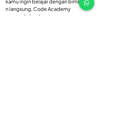
kamu ingin belajar dengan bimbinga
n langsung, Code Academy 
menyediakan bootcamp 
pemula hingga profesional yang 
dirancang agar 
kamu cepat siap kerja di dunia IT. 
💡 Daftar 
Bootcamp
 di Code 
Academy sekarang dan 
mulai perjalanan codingmu hari ini!  
Daftar di Link ini: 
bit.ly/codegolang34