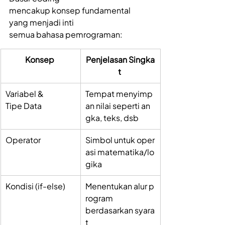
mencakup konsep fundamental 
yang menjadi inti 
semua bahasa pemrograman: 
Konsep
Penjelasan Singka
t
Variabel & 
Tempat menyimp
Tipe Data 
an nilai seperti an
gka, teks, dsb 
Operator 
Simbol untuk oper
asi matematika/lo
gika 
Kondisi (if-else) 
Menentukan alur p
rogram 
berdasarkan syara
t 