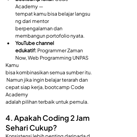
Academy — 
tempat kamu bisa belajar langsu
ng dari mentor 
berpengalaman dan 
membangun portofolio nyata. 
YouTube channel 
edukatif:
 Programmer Zaman 
Now, Web Programming UNPAS 
Kamu 
bisa kombinasikan semua sumber itu.
 Namun jika ingin belajar terarah dan 
cepat siap kerja, bootcamp Code 
Academy 
adalah pilihan terbaik untuk pemula. 
4. Apakah Coding 2 Jam 
Sehari Cukup? 
Konsistensi lebih penting daripada d