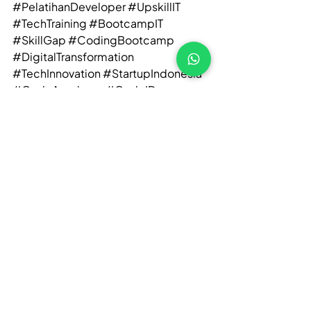
#PelatihanDeveloper
#UpskillIT
#TechTraining
#BootcampIT
#SkillGap
#CodingBootcamp
#DigitalTransformation
#TechInnovation
#StartupIndonesia
#CodeAcademy
#CodeID
Lihat Semua
Postingan Terakhir