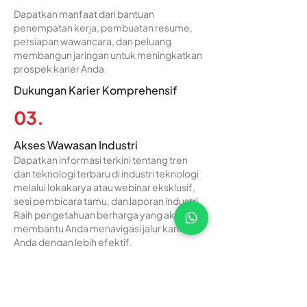
Dapatkan manfaat dari bantuan
penempatan kerja, pembuatan resume,
persiapan wawancara, dan peluang
membangun jaringan untuk meningkatkan
prospek karier Anda.
Dukungan Karier Komprehensif
03.
Akses Wawasan Industri
Dapatkan informasi terkini tentang tren
dan teknologi terbaru di industri teknologi
melalui lokakarya atau webinar eksklusif,
sesi pembicara tamu, dan laporan industri.
Raih pengetahuan berharga yang akan
membantu Anda menavigasi jalur karier
Anda dengan lebih efektif.