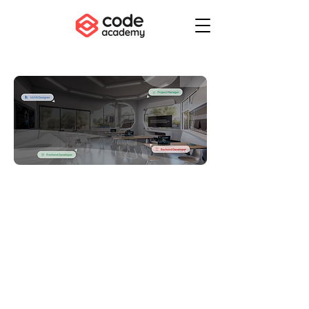
Rai
h
Pot
ens
i